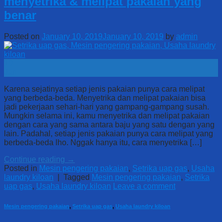
menyetrika & melipat pakaian yang
benar
Posted on
January 10, 2019
January 10, 2019
by
admin
10
Jan
Karena sejatinya setiap jenis pakaian punya cara melipat
yang berbeda-beda. Menyetrika dan melipat pakaian bisa
jadi pekerjaan sehari-hari yang gampang-gampang susah.
Mungkin selama ini, kamu menyetrika dan melipat pakaian
dengan cara yang sama antara baju yang satu dengan yang
lain. Padahal, setiap jenis pakaian punya cara melipat yang
berbeda-beda lho. Nggak hanya itu, cara menyetrika […]
Continue reading
→
Posted in
Mesin pengering pakaian
,
Setrika uap gas
,
Usaha
laundry kiloan
|
Tagged
Mesin pengering pakaian
,
Setrika
uap gas
,
Usaha laundry kiloan
Leave a comment
Mesin pengering pakaian
,
Setrika uap gas
,
Usaha laundry kiloan