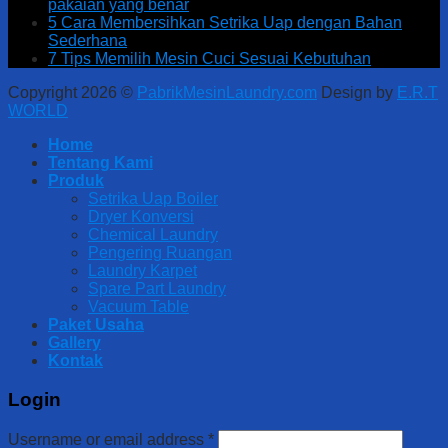
pakaian yang benar
5 Cara Membersihkan Setrika Uap dengan Bahan
Sederhana
7 Tips Memilih Mesin Cuci Sesuai Kebutuhan
Copyright 2026 ©
PabrikMesinLaundry.com
Design by
E.R.T
WORLD
Home
Tentang Kami
Produk
Setrika Uap Boiler
Dryer Konversi
Chemical Laundry
Pengering Ruangan
Laundry Karpet
Spare Part Laundry
Vacuum Table
Paket Usaha
Gallery
Kontak
Login
Username or email address
*