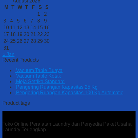
August 2026
M
T
W
T
F
S
S
1
2
3
4
5
6
7
8
9
10
11
12
13
14
15
16
17
18
19
20
21
22
23
24
25
26
27
28
29
30
31
« Jan
Recent Products
Vacuum Table Buaya
Vacuum Table Kotak
Meja Setrika Standard
Pengering Ruangan Kapasitas 25 Kg
Pengering Ruangan Kapasitas 100 Kg Automatic
Product tags
Toko Online Peralatan Laundry dan Penyedia Paket Usaha
Laundry Terlengkap