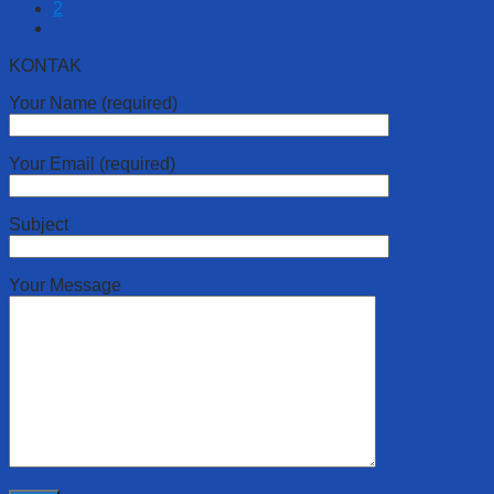
2
KONTAK
Your Name (required)
Your Email (required)
Subject
Your Message