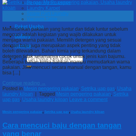
Pengering Ruangan
Laundry Karpet
10
Spare Part Laundry
Jan
Vacuum Table
Paket Usaha
Memisahkan pakaian yang luntur dan tidak luntur sebelum
mencuci adalah kegiatan yang wajib dilakukan untuk
Gallery
menjaga warna pakaian. Memilih detergen yang sesuai
dengan baju juga merupakan aspek penting yang tidak
Kontak
boleh dilewatkan. Bahan kimia yang terkandung dalam
detergen tidak selamanya cocok untuk jenis kain bajumu.
Search
Beberapa bahan kimia bahkan mampu memudarkan warna
for:
pakaian. Jika mencuci secara manual dengan tangan, kamu
bisa […]
Continue reading
→
Posted in
Mesin pengering pakaian
,
Setrika uap gas
,
Usaha
laundry kiloan
|
Tagged
Mesin pengering pakaian
,
Setrika
uap gas
,
Usaha laundry kiloan
Leave a comment
Mesin pengering pakaian
,
Setrika uap gas
,
Usaha laundry kiloan
Cara mencuci baju dengan tangan
yang benar