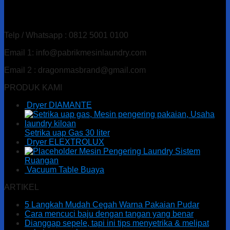
Alamat : Ds. Gandu Kec. Mlarak, Kab. Ponorogo – Jawa
Timur
Telp / Whatsapp : 0812 5001 0100
Email 1: info@pabrikmesinlaundry.com
Email 2 : dragonmasbrand@gmail.com
PRODUK KAMI
Dryer DIAMANTE
Setrika uap Gas 30 liter
Dryer ELEXTROLUX
Mesin Pengering Laundry Sistem
Ruangan
Vacuum Table Buaya
ARTIKEL
5 Langkah Mudah Cegah Warna Pakaian Pudar
Cara mencuci baju dengan tangan yang benar
Dianggap sepele, tapi ini tips menyetrika & melipat