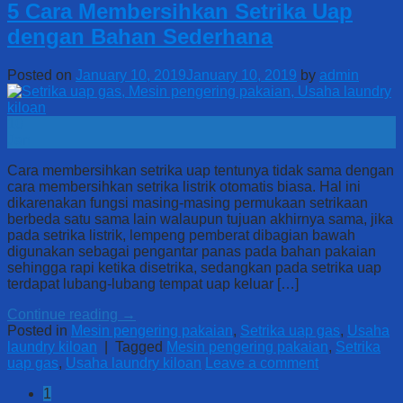
5 Cara Membersihkan Setrika Uap
dengan Bahan Sederhana
Posted on
January 10, 2019
January 10, 2019
by
admin
10
Jan
Cara membersihkan setrika uap tentunya tidak sama dengan
cara membersihkan setrika listrik otomatis biasa. Hal ini
dikarenakan fungsi masing-masing permukaan setrikaan
berbeda satu sama lain walaupun tujuan akhirnya sama, jika
pada setrika listrik, lempeng pemberat dibagian bawah
digunakan sebagai pengantar panas pada bahan pakaian
sehingga rapi ketika disetrika, sedangkan pada setrika uap
terdapat lubang-lubang tempat uap keluar […]
Continue reading
→
Posted in
Mesin pengering pakaian
,
Setrika uap gas
,
Usaha
laundry kiloan
|
Tagged
Mesin pengering pakaian
,
Setrika
uap gas
,
Usaha laundry kiloan
Leave a comment
1