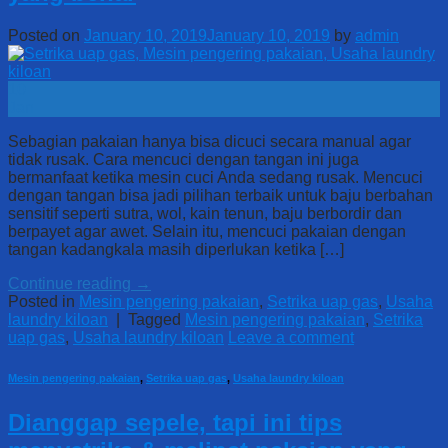
Posted on
January 10, 2019
January 10, 2019
by
admin
10
Jan
Sebagian pakaian hanya bisa dicuci secara manual agar
tidak rusak. Cara mencuci dengan tangan ini juga
bermanfaat ketika mesin cuci Anda sedang rusak. Mencuci
dengan tangan bisa jadi pilihan terbaik untuk baju berbahan
sensitif seperti sutra, wol, kain tenun, baju berbordir dan
berpayet agar awet. Selain itu, mencuci pakaian dengan
tangan kadangkala masih diperlukan ketika […]
Continue reading
→
Posted in
Mesin pengering pakaian
,
Setrika uap gas
,
Usaha
laundry kiloan
|
Tagged
Mesin pengering pakaian
,
Setrika
uap gas
,
Usaha laundry kiloan
Leave a comment
Mesin pengering pakaian
,
Setrika uap gas
,
Usaha laundry kiloan
Dianggap sepele, tapi ini tips