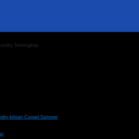
aundry Terlengkap
imur
Carpet Spinner
an