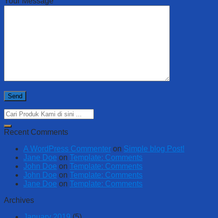
Your Message
Recent Comments
A WordPress Commenter
on
Simple blog Post!
Jane Doe
on
Template: Comments
John Doe
on
Template: Comments
John Doe
on
Template: Comments
Jane Doe
on
Template: Comments
Archives
January 2019
(5)