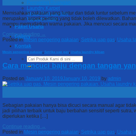
Pengering Ruangan
Jan
Laundry Karpet
Memisahkan pakaian yang luntur dan tidak luntur sebelum me
Spare Part Laundry
merupakan aspek penting yang tidak boleh dilewatkan. Bahan
Vacuum Table
mampu memudarkan warna pakaian. Jika mencuci secara man
Paket Usaha
Continue reading
→
Gallery
Posted in
Mesin pengering pakaian
,
Setrika uap gas
,
Usaha la
Kontak
Mesin pengering pakaian
,
Setrika uap gas
,
Usaha laundry kiloan
Search
for:
Cara mencuci baju dengan tangan yan
Posted on
January 10, 2019
January 10, 2019
by
admin
10
Jan
Sebagian pakaian hanya bisa dicuci secara manual agar tida
jadi pilihan terbaik untuk baju berbahan sensitif seperti sutr
diperlukan ketika […]
Continue reading
→
Posted in
Mesin pengering pakaian
,
Setrika uap gas
,
Usaha la