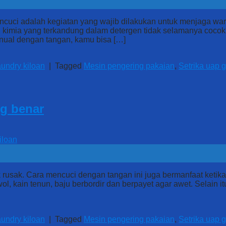
ncuci adalah kegiatan yang wajib dilakukan untuk menjaga war
 kimia yang terkandung dalam detergen tidak selamanya cocok
ual dengan tangan, kamu bisa […]
undry kiloan
|
Tagged
Mesin pengering pakaian
,
Setrika uap 
g benar
k rusak. Cara mencuci dengan tangan ini juga bermanfaat keti
a, wol, kain tenun, baju berbordir dan berpayet agar awet. Sela
undry kiloan
|
Tagged
Mesin pengering pakaian
,
Setrika uap 