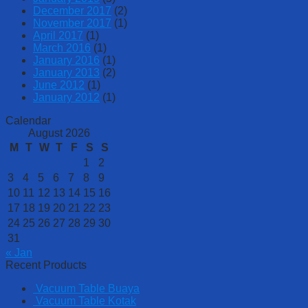
December 2017
(2)
November 2017
(1)
April 2017
(1)
March 2016
(1)
January 2016
(1)
January 2013
(2)
June 2012
(1)
January 2012
(1)
Calendar
August 2026
M
T
W
T
F
S
S
1
2
3
4
5
6
7
8
9
10
11
12
13
14
15
16
17
18
19
20
21
22
23
24
25
26
27
28
29
30
31
« Jan
Recent Products
Vacuum Table Buaya
Vacuum Table Kotak