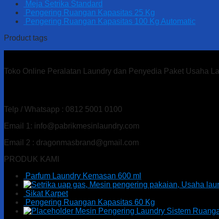
Meja Setrika Standard
Pengering Ruangan Kapasitas 25 Kg
Pengering Ruangan Kapasitas 100 Kg Automatic
Product tags
Toko Online Peralatan Laundry dan Penyedia Paket Usaha L
Alamat : Ds. Gandu Kec. Mlarak, Kab. Ponorogo – Jawa T
Telp / Whatsapp : 0812 5001 0100
Email 1: info@pabrikmesinlaundry.com
Email 2 : dragonmasbrand@gmail.com
PRODUK KAMI
Parfum Laundry Kemasan 600 ml
Sikat Karpet
Pengering Ruangan Kapasitas 60 Kg
Mesin Pengering Laundry Sistem Ruang