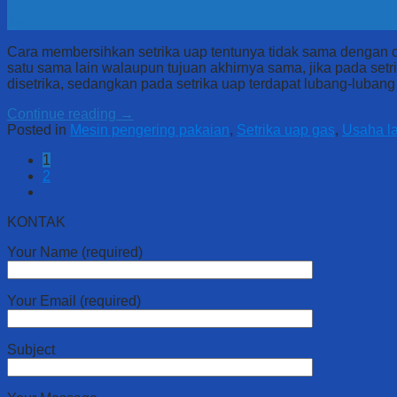
10
Jan
Cara membersihkan setrika uap tentunya tidak sama dengan ca
satu sama lain walaupun tujuan akhirnya sama, jika pada set
disetrika, sedangkan pada setrika uap terdapat lubang-lubang
Continue reading
→
Posted in
Mesin pengering pakaian
,
Setrika uap gas
,
Usaha la
1
2
KONTAK
Your Name (required)
Your Email (required)
Subject