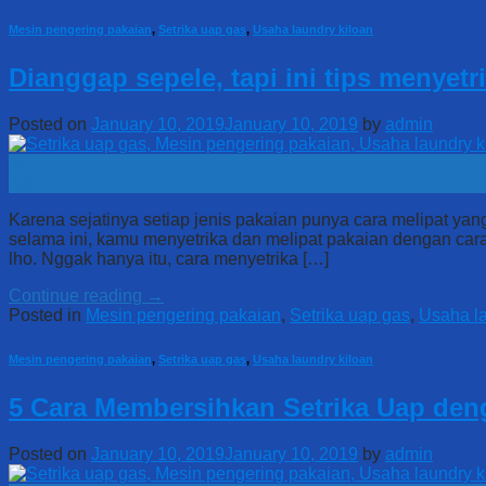
Mesin pengering pakaian
,
Setrika uap gas
,
Usaha laundry kiloan
Dianggap sepele, tapi ini tips menyet
Posted on
January 10, 2019
January 10, 2019
by
admin
10
Jan
Karena sejatinya setiap jenis pakaian punya cara melipat y
selama ini, kamu menyetrika dan melipat pakaian dengan cara
lho. Nggak hanya itu, cara menyetrika […]
Continue reading
→
Posted in
Mesin pengering pakaian
,
Setrika uap gas
,
Usaha la
Mesin pengering pakaian
,
Setrika uap gas
,
Usaha laundry kiloan
5 Cara Membersihkan Setrika Uap de
Posted on
January 10, 2019
January 10, 2019
by
admin