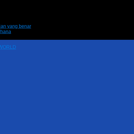
aian yang benar
rhana
 WORLD