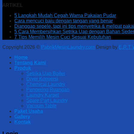
ARTIKEL
5 Langkah Mudah Cegah Warna Pakaian Pudar
Cara mencuci baju dengan tangan yang benar
Dianggap sepele, tapi ini tips menyetrika & melipat pak
5 Cara Membersihkan Setrika Uap dengan Bahan Sede
7 Tips Memilih Mesin Cuci Sesuai Kebutuhan
Copyright 2026 ©
PabrikMesinLaundry.com
Design by
E.R.T
Home
Tentang Kami
Produk
Setrika Uap Boiler
Dryer Konversi
Chemical Laundry
Pengering Ruangan
Laundry Karpet
Spare Part Laundry
Vacuum Table
Paket Usaha
Gallery
Kontak
Login