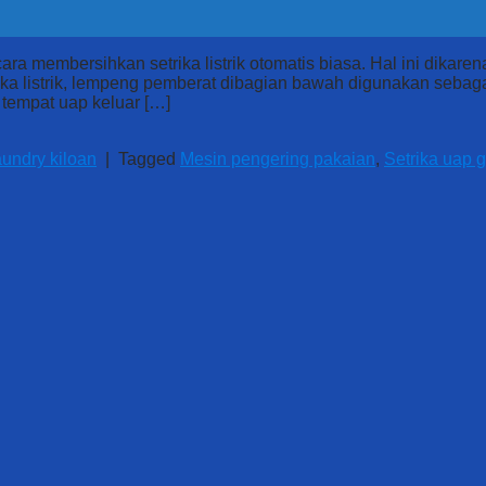
ra membersihkan setrika listrik otomatis biasa. Hal ini dikar
rika listrik, lempeng pemberat dibagian bawah digunakan seba
 tempat uap keluar […]
undry kiloan
|
Tagged
Mesin pengering pakaian
,
Setrika uap 