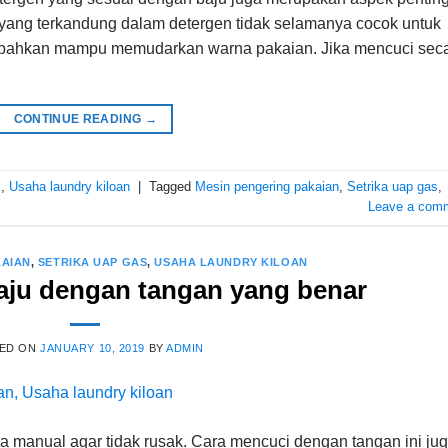
 yang terkandung dalam detergen tidak selamanya cocok untuk
a bahkan mampu memudarkan warna pakaian. Jika mencuci sec
CONTINUE READING
→
s
,
Usaha laundry kiloan
|
Tagged
Mesin pengering pakaian
,
Setrika uap gas
,
Leave a com
KAIAN
,
SETRIKA UAP GAS
,
USAHA LAUNDRY KILOAN
aju dengan tangan yang benar
ED ON
JANUARY 10, 2019
BY
ADMIN
a manual agar tidak rusak. Cara mencuci dengan tangan ini ju