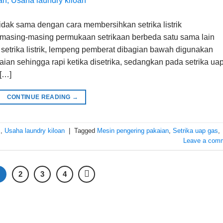
idak sama dengan cara membersihkan setrika listrik
si masing-masing permukaan setrikaan berbeda satu sama lain
 setrika listrik, lempeng pemberat dibagian bawah digunakan
an sehingga rapi ketika disetrika, sedangkan pada setrika ua
 […]
CONTINUE READING
→
s
,
Usaha laundry kiloan
|
Tagged
Mesin pengering pakaian
,
Setrika uap gas
,
Leave a com
1
2
3
4