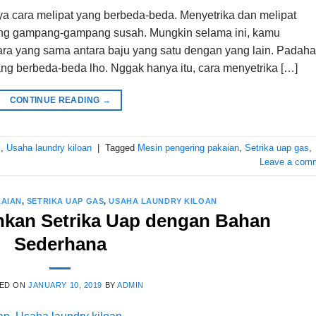
nya cara melipat yang berbeda-beda. Menyetrika dan melipat
 yang gampang-gampang susah. Mungkin selama ini, kamu
ra yang sama antara baju yang satu dengan yang lain. Padaha
ang berbeda-beda lho. Nggak hanya itu, cara menyetrika […]
CONTINUE READING
→
s
,
Usaha laundry kiloan
|
Tagged
Mesin pengering pakaian
,
Setrika uap gas
,
Leave a com
KAIAN
,
SETRIKA UAP GAS
,
USAHA LAUNDRY KILOAN
hkan Setrika Uap dengan Bahan
Sederhana
ED ON
JANUARY 10, 2019
BY
ADMIN