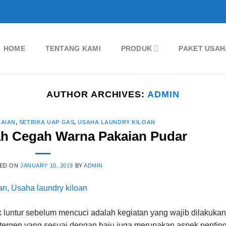
HOME
TENTANG KAMI
PRODUK
PAKET USAH
AUTHOR ARCHIVES:
ADMIN
KAIAN
,
SETRIKA UAP GAS
,
USAHA LAUNDRY KILOAN
h Cegah Warna Pakaian Pudar
ED ON
JANUARY 10, 2019
BY
ADMIN
 luntur sebelum mencuci adalah kegiatan yang wajib dilakukan
tergen yang sesuai dengan baju juga merupakan aspek pentin