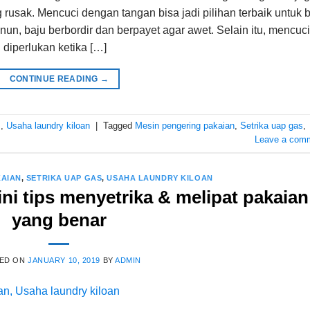
rusak. Mencuci dengan tangan bisa jadi pilihan terbaik untuk 
tenun, baju berbordir dan berpayet agar awet. Selain itu, mencuci
diperlukan ketika […]
CONTINUE READING
→
s
,
Usaha laundry kiloan
|
Tagged
Mesin pengering pakaian
,
Setrika uap gas
,
Leave a com
KAIAN
,
SETRIKA UAP GAS
,
USAHA LAUNDRY KILOAN
ini tips menyetrika & melipat pakaian
yang benar
ED ON
JANUARY 10, 2019
BY
ADMIN