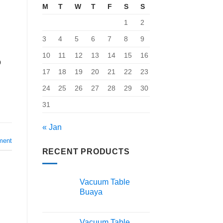
M
T
W
T
F
S
S
1
2
3
4
5
6
7
8
9
10
11
12
13
14
15
16
p
17
18
19
20
21
22
23
24
25
26
27
28
29
30
31
« Jan
ment
RECENT PRODUCTS
Vacuum Table
Buaya
Vacuum Table