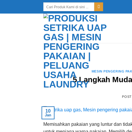
Skip
Search
for:
to
content
MESIN PENGERING PA
5 Langkah Muda
POST
10
Jan
Memisahkan pakaian yang luntur dan tidak
untuk menjaga warna pakaian. Memilih de