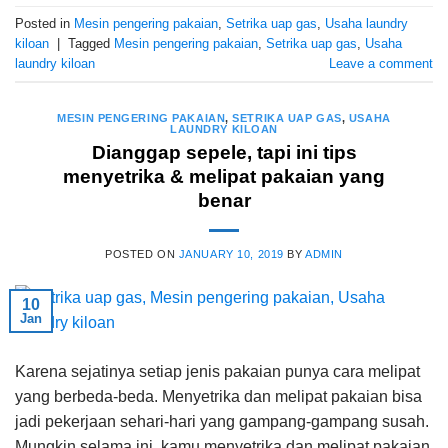
Posted in
Mesin pengering pakaian
,
Setrika uap gas
,
Usaha laundry
kiloan
|
Tagged
Mesin pengering pakaian
,
Setrika uap gas
,
Usaha
laundry kiloan
Leave a comment
MESIN PENGERING PAKAIAN
,
SETRIKA UAP GAS
,
USAHA
LAUNDRY KILOAN
Dianggap sepele, tapi ini tips
menyetrika & melipat pakaian yang
benar
POSTED ON
JANUARY 10, 2019
BY
ADMIN
10
Jan
Karena sejatinya setiap jenis pakaian punya cara melipat
yang berbeda-beda. Menyetrika dan melipat pakaian bisa
jadi pekerjaan sehari-hari yang gampang-gampang susah.
Mungkin selama ini, kamu menyetrika dan melipat pakaian