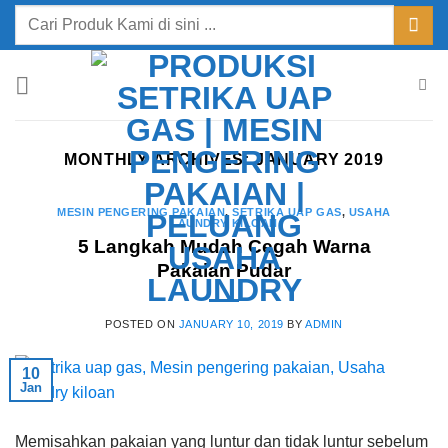
Skip
Search
to
for:
content
MONTHLY ARCHIVES:
JANUARY 2019
MESIN PENGERING PAKAIAN
,
SETRIKA UAP GAS
,
USAHA
LAUNDRY KILOAN
5 Langkah Mudah Cegah Warna
Pakaian Pudar
POSTED ON
JANUARY 10, 2019
BY
ADMIN
10
Jan
Memisahkan pakaian yang luntur dan tidak luntur sebelum