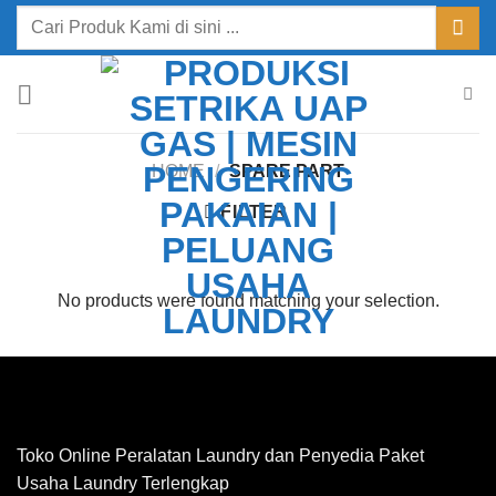
Skip
Search
to
for:
content
HOME
/
SPARE PART
FILTER
No products were found matching your selection.
Toko Online Peralatan Laundry dan Penyedia Paket
Usaha Laundry Terlengkap