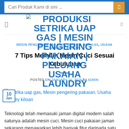
Skip
Search
to
for:
content
MESIN PENGERING PAKAIAN
,
SETRIKA UAP GAS
,
USAHA
LAUNDRY KILOAN
7 Tips Memilih Mesin Cuci Sesuai
Kebutuhan
POSTED ON
JANUARY 10, 2019
BY
ADMIN
10
Jan
Teknologi telah memasuki jaman digital modern salah
satunya adalah mesin cuci. Mesin cuci pakaian jaman
sekarang menawarkan lebih banyak fitur daripada satu