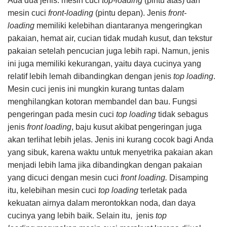
Ada dua jenis: mesin cuci
top-loading
(pintu atas) dan
mesin cuci
front-loading
(pintu depan). Jenis
front-
loading
memiliki kelebihan diantaranya mengeringkan
pakaian, hemat air, cucian tidak mudah kusut, dan tekstur
pakaian setelah pencucian juga lebih rapi. Namun, jenis
ini juga memiliki kekurangan, yaitu daya cucinya yang
relatif lebih lemah dibandingkan dengan jenis
top loading
.
Mesin cuci jenis ini mungkin kurang tuntas dalam
menghilangkan kotoran membandel dan bau. Fungsi
pengeringan pada mesin cuci
top loading
tidak sebagus
jenis
front loading
, baju kusut akibat pengeringan juga
akan terlihat lebih jelas. Jenis ini kurang cocok bagi Anda
yang sibuk, karena waktu untuk menyetrika pakaian akan
menjadi lebih lama jika dibandingkan dengan pakaian
yang dicuci dengan mesin cuci
front loading.
Disamping
itu, kelebihan mesin cuci
top loading
terletak pada
kekuatan airnya dalam merontokkan noda, dan daya
cucinya yang lebih baik. Selain itu, jenis
top