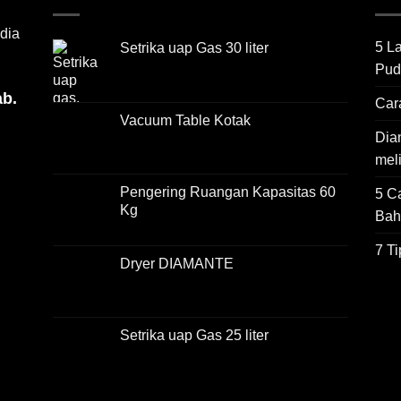
dia
5 L
Setrika uap Gas 30 liter
Pud
ab.
Car
Vacuum Table Kotak
Dian
mel
Pengering Ruangan Kapasitas 60
5 C
Kg
Bah
7 T
Dryer DIAMANTE
Setrika uap Gas 25 liter