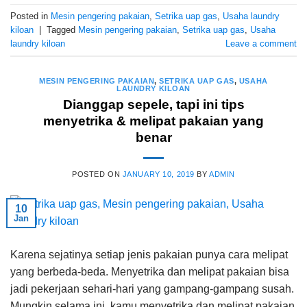
Posted in
Mesin pengering pakaian
,
Setrika uap gas
,
Usaha laundry
kiloan
|
Tagged
Mesin pengering pakaian
,
Setrika uap gas
,
Usaha
laundry kiloan
Leave a comment
MESIN PENGERING PAKAIAN
,
SETRIKA UAP GAS
,
USAHA
LAUNDRY KILOAN
Dianggap sepele, tapi ini tips
menyetrika & melipat pakaian yang
benar
POSTED ON
JANUARY 10, 2019
BY
ADMIN
10
Jan
Karena sejatinya setiap jenis pakaian punya cara melipat
yang berbeda-beda. Menyetrika dan melipat pakaian bisa
jadi pekerjaan sehari-hari yang gampang-gampang susah.
Mungkin selama ini, kamu menyetrika dan melipat pakaian