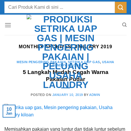
Skip
Search
to
for:
content
MONTHLY ARCHIVES:
JANUARY 2019
MESIN PENGERING PAKAIAN
,
SETRIKA UAP GAS
,
USAHA
LAUNDRY KILOAN
5 Langkah Mudah Cegah Warna
Pakaian Pudar
POSTED ON
JANUARY 10, 2019
BY
ADMIN
10
Jan
Memisahkan pakaian yang luntur dan tidak luntur sebelum