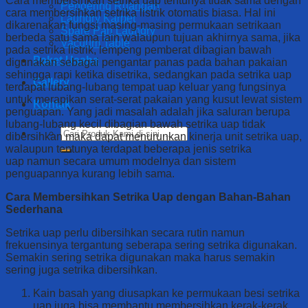
Cara membersihkan setrika uap tentunya tidak sama dengan
Pengering Ruangan
cara membersihkan setrika listrik otomatis biasa. Hal ini
Laundry Karpet
dikarenakan fungsi masing-masing permukaan setrikaan
Spare Part Laundry
berbeda satu sama lain walaupun tujuan akhirnya sama, jika
Vacuum Table
pada setrika listrik, lempeng pemberat dibagian bawah
Paket Usaha
digunakan sebagai pengantar panas pada bahan pakaian
sehingga rapi ketika disetrika, sedangkan pada setrika uap
Gallery
terdapat lubang-lubang tempat uap keluar yang fungsinya
untuk merapikan serat-serat pakaian yang kusut lewat sistem
Kontak
penguapan. Yang jadi masalah adalah jika saluran berupa
lubang-lubang kecil dibagian bawah setrika uap tidak
Search
dibersihkan maka dapat menurunkan kinerja unit setrika uap,
for:
walaupun tentunya terdapat beberapa jenis setrika
uap namun secara umum modelnya dan sistem
penguapannya kurang lebih sama.
Cara Membersihkan Setrika Uap dengan Bahan-Bahan
Sederhana
Setrika uap perlu dibersihkan secara rutin namun
frekuensinya tergantung seberapa sering setrika digunakan.
Semakin sering setrika digunakan maka harus semakin
sering juga setrika dibersihkan.
Kain basah yang diusapkan ke permukaan besi setrika
uap juga bisa membantu membersihkan kerak-kerak