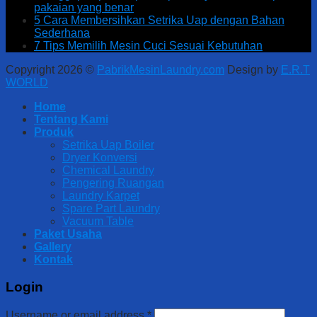
pakaian yang benar
5 Cara Membersihkan Setrika Uap dengan Bahan
Sederhana
7 Tips Memilih Mesin Cuci Sesuai Kebutuhan
Copyright 2026 ©
PabrikMesinLaundry.com
Design by
E.R.T
WORLD
Home
Tentang Kami
Produk
Setrika Uap Boiler
Dryer Konversi
Chemical Laundry
Pengering Ruangan
Laundry Karpet
Spare Part Laundry
Vacuum Table
Paket Usaha
Gallery
Kontak
Login
Username or email address
*