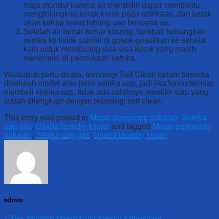
maju mundur karena air mendidih dapat membantu
menghilangkan kerak-kerak pada setrikaan, dan kerak
akan keluar lewat lubang uap bersama air.
Setelah air benar-benar kosong, kembali hubungkan
setrika ke listrik sambil di gosok-gosokkan ke sehelai
kain untuk membuang sisa-sisa kerak yang masih
menempel di permukaan setrika.
Walaupun perlu dicata, teknologi Self Clean belum tersedia
diseluruh model atau jenis setrika uap, jadi jika kamu berniat
membeli setrika uap, tidak ada salahnya memilih satu yang
sudah dilengkapi dengan teknologi self clean.
This entry was posted in
Mesin pengering pakaian
,
Setrika
uap gas
,
Usaha laundry kiloan
and tagged
Mesin pengering
pakaian
,
Setrika uap gas
,
Usaha laundry kiloan
.
admin
7 Tips Memilih Mesin Cuci Sesuai Kebutuhan