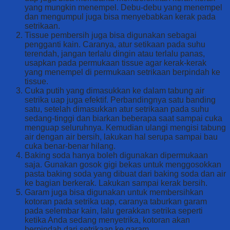
yang mungkin menempel. Debu-debu yang menempel
dan mengumpul juga bisa menyebabkan kerak pada
setrikaan.
Tissue pembersih juga bisa digunakan sebagai
pengganti kain. Caranya, atur setikaan pada suhu
terendah, jangan terlalu dingin atau terlalu panas,
usapkan pada permukaan tissue agar kerak-kerak
yang menempel di permukaan setrikaan berpindah ke
tissue.
Cuka putih yang dimasukkan ke dalam tabung air
setrika uap juga efektif. Perbandingnya satu banding
satu, setelah dimasukkan atur setrikaan pada suhu
sedang-tinggi dan biarkan beberapa saat sampai cuka
menguap seluruhnya. Kemudian ulangi mengisi tabung
air dengan air bersih, lakukan hal serupa sampai bau
cuka benar-benar hilang.
Baking soda hanya boleh digunakan dipermukaan
saja. Gunakan gosok gigi bekas untuk menggosokkan
pasta baking soda yang dibuat dari baking soda dan air
ke bagian berkerak. Lakukan sampai kerak bersih.
Garam juga bisa digunakan untuk membersihkan
kotoran pada setrika uap, caranya taburkan garam
pada selembar kain, lalu gerakkan setrika seperti
ketika Anda sedang menyetrika, kotoran akan
berpindah dari setrikaan ke garam.