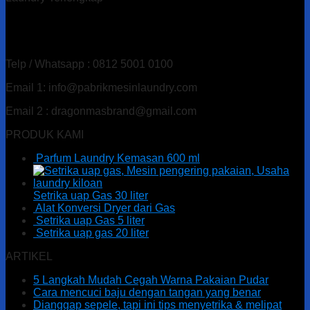
Alamat : Ds. Gandu Kec. Mlarak, Kab. Ponorogo – Jawa
Timur
Telp / Whatsapp : 0812 5001 0100
Email 1: info@pabrikmesinlaundry.com
Email 2 : dragonmasbrand@gmail.com
PRODUK KAMI
Parfum Laundry Kemasan 600 ml
Setrika uap Gas 30 liter
Alat Konversi Dryer dari Gas
Setrika uap Gas 5 liter
Setrika uap gas 20 liter
ARTIKEL
5 Langkah Mudah Cegah Warna Pakaian Pudar
Cara mencuci baju dengan tangan yang benar
Dianggap sepele, tapi ini tips menyetrika & melipat