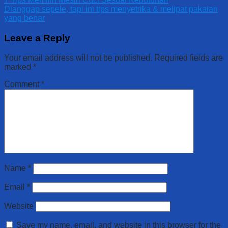
Dianggap sepele, tapi ini tips menyetrika & melipat pakaian
yang benar
Leave a Reply
Your email address will not be published.
Required fields are
marked
*
Comment
*
Name
*
Email
*
Website
Save my name, email, and website in this browser for the