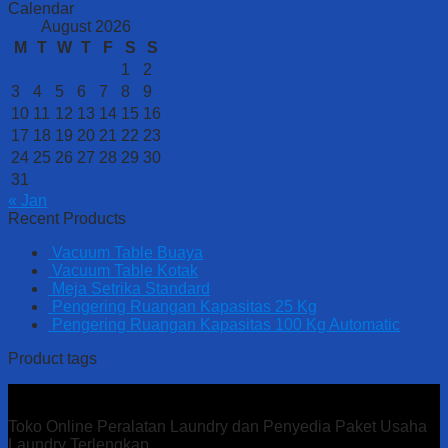
Calendar
August 2026
M
T
W
T
F
S
S
1
2
3
4
5
6
7
8
9
10
11
12
13
14
15
16
17
18
19
20
21
22
23
24
25
26
27
28
29
30
31
« Jan
Recent Products
Vacuum Table Buaya
Vacuum Table Kotak
Meja Setrika Standard
Pengering Ruangan Kapasitas 25 Kg
Pengering Ruangan Kapasitas 100 Kg Automatic
Product tags
Toko Online Peralatan Laundry dan Penyedia Paket Usaha
Laundry Terlengkap