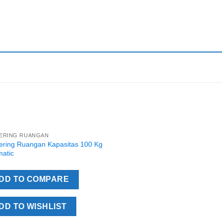
ERING RUANGAN
Add to
ering Ruangan Kapasitas 100 Kg
Wishlist
matic
DD TO COMPARE
DD TO WISHLIST