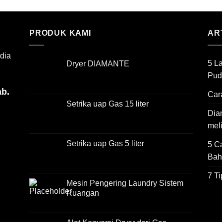
PRODUK KAMI
AR
dia
5 L
Dryer DIAMANTE
Pud
ab.
Car
Setrika uap Gas 15 liter
Dian
mel
Setrika uap Gas 5 liter
5 C
Bah
7 T
Mesin Pengering Laundry Sistem
Ruangan