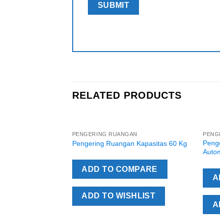
RELATED PRODUCTS
PENGERING RUANGAN
PENG
Add to
Peng
Pengering Ruangan Kapasitas 60 Kg
Wishlist
Auto
ADD TO COMPARE
A
ADD TO WISHLIST
A