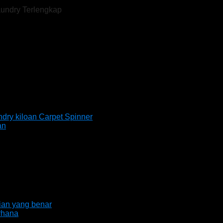
aundry Terlengkap
imur
Carpet Spinner
an
aian yang benar
rhana