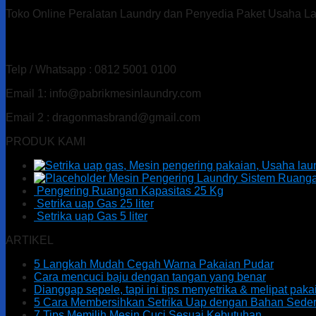
Toko Online Peralatan Laundry dan Penyedia Paket Usaha L
Alamat : Ds. Gandu Kec. Mlarak, Kab. Ponorogo – Jawa T
Telp / Whatsapp : 0812 5001 0100
Email 1: info@pabrikmesinlaundry.com
Email 2 : dragonmasbrand@gmail.com
PRODUK KAMI
Mesin Pengering Laundry Sistem Ruang
Pengering Ruangan Kapasitas 25 Kg
Setrika uap Gas 25 liter
Setrika uap Gas 5 liter
ARTIKEL
5 Langkah Mudah Cegah Warna Pakaian Pudar
Cara mencuci baju dengan tangan yang benar
Dianggap sepele, tapi ini tips menyetrika & melipat pak
5 Cara Membersihkan Setrika Uap dengan Bahan Sede
7 Tips Memilih Mesin Cuci Sesuai Kebutuhan