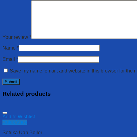
Your review
*
Name
*
Email
*
Save my name, email, and website in this browser for the n
Related products
Add to Wishlist
Quick View
Setrika Uap Boiler