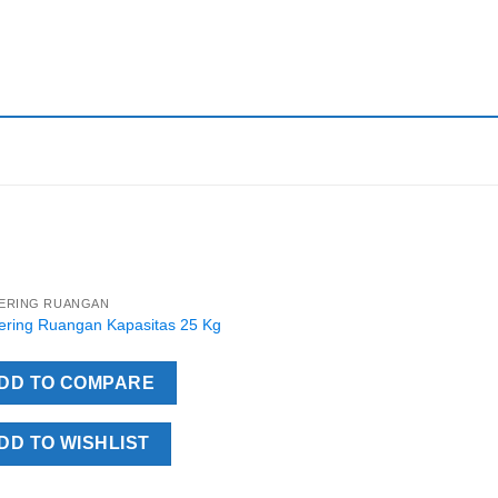
ERING RUANGAN
Add to
ering Ruangan Kapasitas 25 Kg
Wishlist
DD TO COMPARE
DD TO WISHLIST