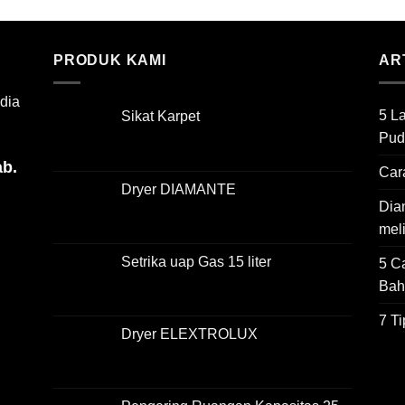
PRODUK KAMI
AR
dia
5 L
Sikat Karpet
Pud
ab.
Car
Dryer DIAMANTE
Dian
mel
Setrika uap Gas 15 liter
5 C
Bah
7 T
Dryer ELEXTROLUX