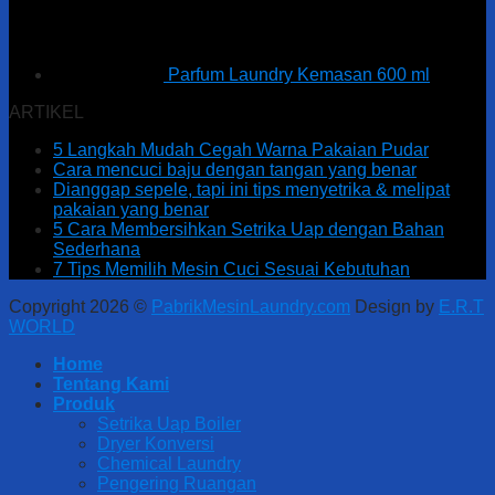
Parfum Laundry Kemasan 600 ml
ARTIKEL
5 Langkah Mudah Cegah Warna Pakaian Pudar
Cara mencuci baju dengan tangan yang benar
Dianggap sepele, tapi ini tips menyetrika & melipat
pakaian yang benar
5 Cara Membersihkan Setrika Uap dengan Bahan
Sederhana
7 Tips Memilih Mesin Cuci Sesuai Kebutuhan
Copyright 2026 ©
PabrikMesinLaundry.com
Design by
E.R.T
WORLD
Home
Tentang Kami
Produk
Setrika Uap Boiler
Dryer Konversi
Chemical Laundry
Pengering Ruangan