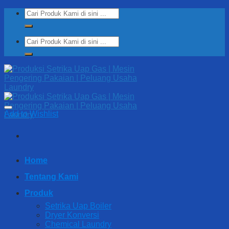
Skip
Search
to
for:
content
Search
for:
Add to Wishlist
Home
Tentang Kami
Produk
Setrika Uap Boiler
Dryer Konversi
Chemical Laundry