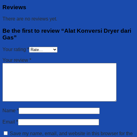
Reviews
There are no reviews yet.
Be the first to review “Alat Konversi Dryer dari
Gas”
Your rating
*
Your review
*
Name
*
Email
*
Save my name, email, and website in this browser for the