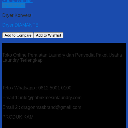
Add to Wishlist
Quick View
Dryer Konversi
Dryer DIAMANTE
Add to Compare
Add to Wishlist
Toko Online Peralatan Laundry dan Penyedia Paket Usaha
Laundry Terlengkap
Alamat : Ds. Gandu Kec. Mlarak, Kab. Ponorogo – Jawa
Timur
Telp / Whatsapp : 0812 5001 0100
Email 1: info@pabrikmesinlaundry.com
Email 2 : dragonmasbrand@gmail.com
PRODUK KAMI