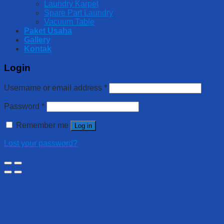
Laundry Karpet
Spare Part Laundry
Vacuum Table
Paket Usaha
Gallery
Kontak
Login
Username or email address
*
Password
*
Remember me
Log in
Lost your password?