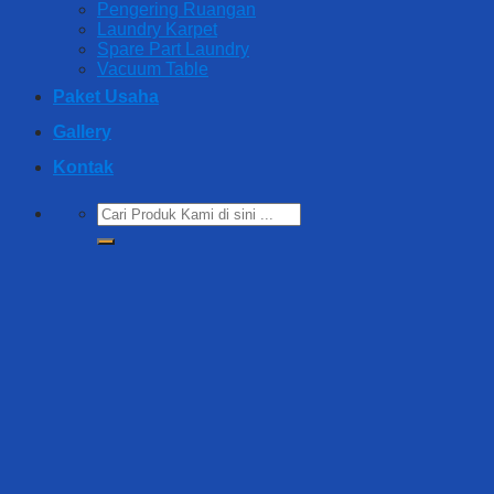
Pengering Ruangan
Laundry Karpet
Spare Part Laundry
Vacuum Table
Paket Usaha
Gallery
Kontak
Search
for: