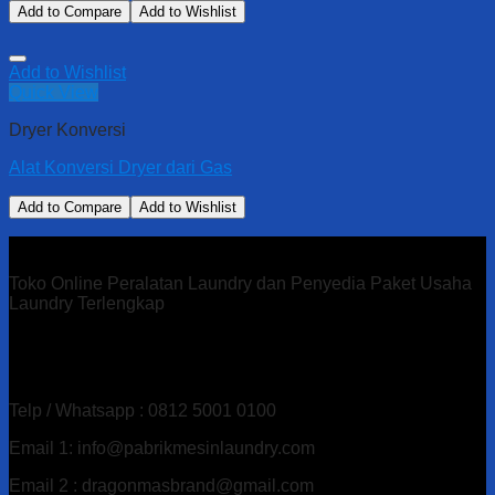
Add to Compare
Add to Wishlist
Add to Wishlist
Quick View
Dryer Konversi
Alat Konversi Dryer dari Gas
Add to Compare
Add to Wishlist
Toko Online Peralatan Laundry dan Penyedia Paket Usaha
Laundry Terlengkap
Alamat : Ds. Gandu Kec. Mlarak, Kab. Ponorogo – Jawa
Timur
Telp / Whatsapp : 0812 5001 0100
Email 1: info@pabrikmesinlaundry.com
Email 2 : dragonmasbrand@gmail.com