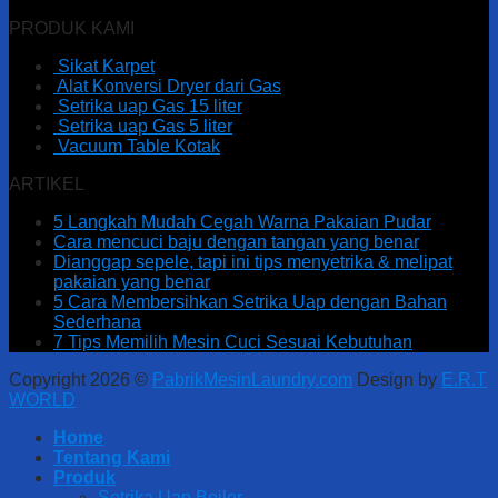
PRODUK KAMI
Sikat Karpet
Alat Konversi Dryer dari Gas
Setrika uap Gas 15 liter
Setrika uap Gas 5 liter
Vacuum Table Kotak
ARTIKEL
5 Langkah Mudah Cegah Warna Pakaian Pudar
Cara mencuci baju dengan tangan yang benar
Dianggap sepele, tapi ini tips menyetrika & melipat
pakaian yang benar
5 Cara Membersihkan Setrika Uap dengan Bahan
Sederhana
7 Tips Memilih Mesin Cuci Sesuai Kebutuhan
Copyright 2026 ©
PabrikMesinLaundry.com
Design by
E.R.T
WORLD
Home
Tentang Kami
Produk
Setrika Uap Boiler