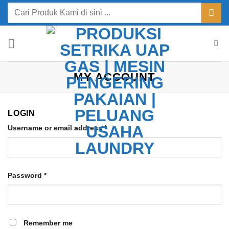
Skip
Search
to
for:
content
MY ACCOUNT
LOGIN
Username or email address
*
Password
*
Remember me