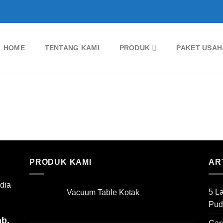
HOME
TENTANG KAMI
PRODUK
PAKET USAH
PRODUK KAMI
AR
dia
5 L
Vacuum Table Kotak
Pud
ab.