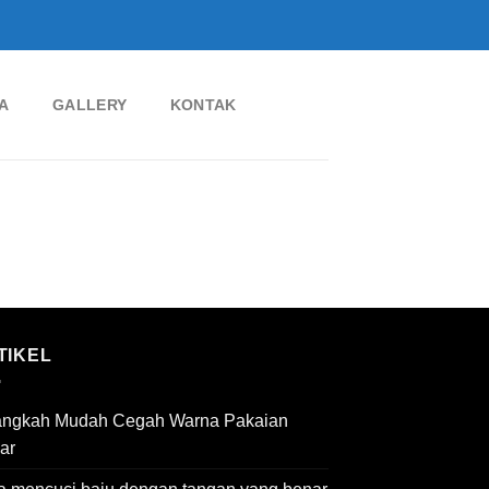
A
GALLERY
KONTAK
TIKEL
angkah Mudah Cegah Warna Pakaian
ar