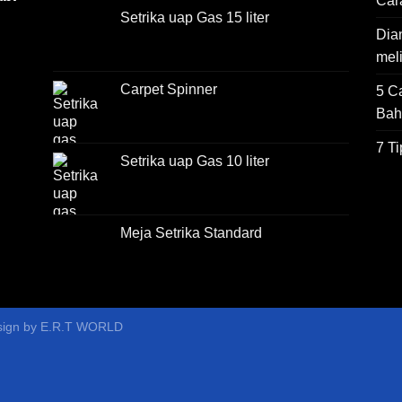
Car
Setrika uap Gas 15 liter
Dian
mel
Carpet Spinner
5 C
Bah
7 T
Setrika uap Gas 10 liter
Meja Setrika Standard
ign by
E.R.T WORLD