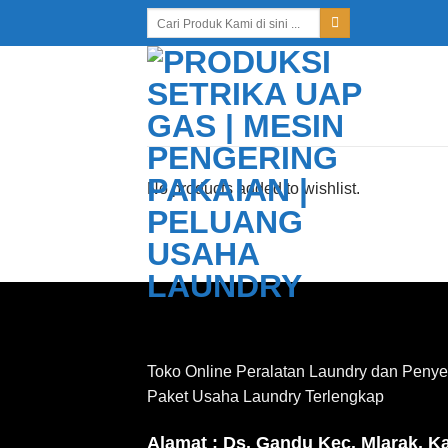
Skip
Search
for:
to
content
No products added to wishlist.
Toko Online Peralatan Laundry dan Penye
Paket Usaha Laundry Terlengkap
Alamat : Ds. Gandu Kec. Mlarak, K